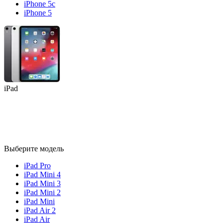
iPhone 5c
iPhone 5
iPad
Выберите модель
iPad Pro
iPad Mini 4
iPad Mini 3
iPad Mini 2
iPad Mini
iPad Air 2
iPad Air