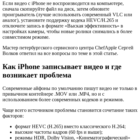
Если видео с iPhone не воспроизводится на компьютере,
сначала скопируйте файл на диск, затем обновите
проигрыватель (лучше использовать современный VLC или
аналог), установите поддержку кодека HEVC/H.265 и
отключите запись в формате «Выская эффективность» в
настройках камеры, чтобы новые ролики снимались в более
совместимом режиме.
Мастер петербургского сервисного центра ChefApple Сергей
Волков ответил на все вопросы по теме в этой статье.
Как iPhone записывает видео и где
возникает проблема
Современные айфоны по умолчанию пишут видео не только в
привычном контейнере .MOV или .MP4, но и с
использованием более современных кодеков и режимов.
Чаще всего источником проблемы становится сочетание таких
факторов:
формат HEVC (H.265) вместо классического H.264;
высокие частоты кадров (60 fps и выше);
режимы HDR, Dolby Vision, «Кинематографический»