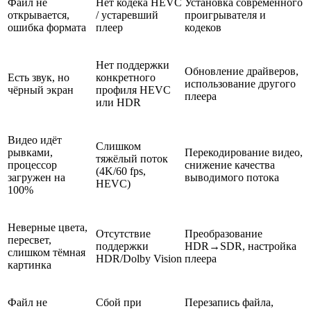
Файл не
Нет кодека HEVC
Установка современного
открывается,
/ устаревший
проигрывателя и
ошибка формата
плеер
кодеков
Нет поддержки
Обновление драйверов,
Есть звук, но
конкретного
использование другого
чёрный экран
профиля HEVC
плеера
или HDR
Видео идёт
Слишком
рывками,
Перекодирование видео,
тяжёлый поток
процессор
снижение качества
(4K/60 fps,
загружен на
выводимого потока
HEVC)
100%
Неверные цвета,
Отсутствие
Преобразование
пересвет,
поддержки
HDR→SDR, настройка
слишком тёмная
HDR/Dolby Vision
плеера
картинка
Файл не
Сбой при
Перезапись файла,