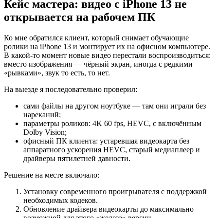
Кейс мастера: видео с iPhone 13 не
открывается на рабочем ПК
Ко мне обратился клиент, который снимает обучающие
ролики на iPhone 13 и монтирует их на офисном компьютере.
В какой‑то момент новые видео перестали воспроизводиться:
вместо изображения — чёрный экран, иногда с редкими
«рывками», звук то есть, то нет.
На выезде я последовательно проверил:
сами файлы на другом ноутбуке — там они играли без
нареканий;
параметры роликов: 4K 60 fps, HEVC, с включённым
Dolby Vision;
офисный ПК клиента: устаревшая видеокарта без
аппаратного ускорения HEVC, старый медиаплеер и
драйверы пятилетней давности.
Решение на месте включало:
Установку современного проигрывателя с поддержкой
необходимых кодеков.
Обновление драйвера видеокарты до максимально
возможной для этого «железа» версии.