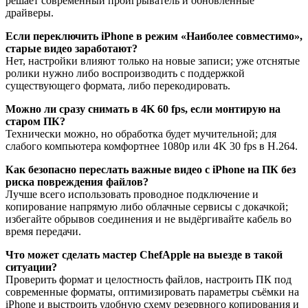
решает современный проигрыватель и обновлённые
драйверы.
Если переключить iPhone в режим «Наиболее совместимо»,
старые видео заработают?
Нет, настройки влияют только на новые записи; уже отснятые
ролики нужно либо воспроизводить с поддержкой
существующего формата, либо перекодировать.
Можно ли сразу снимать в 4K 60 fps, если монтирую на
старом ПК?
Технически можно, но обработка будет мучительной; для
слабого компьютера комфортнее 1080p или 4K 30 fps в H.264.
Как безопасно переслать важные видео с iPhone на ПК без
риска повреждения файлов?
Лучше всего использовать проводное подключение и
копирование напрямую либо облачные сервисы с докачкой;
избегайте обрывов соединения и не выдёргивайте кабель во
время передачи.
Что может сделать мастер ChefApple на выезде в такой
ситуации?
Проверить формат и целостность файлов, настроить ПК под
современные форматы, оптимизировать параметры съёмки на
iPhone и выстроить удобную схему резервного копирования и