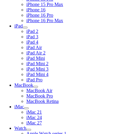
iPhone 15 Pro Max
iPhone 16
iPhone 16 Pro
iPhone 16 Pro Max
iPad
iPad 2
iPad 3
iPad 4
iPad Air
iPad Air 2
iPad Mini
iPad Mini 2
iPad Mini 3
iPad Mini 4
iPad Pro
MacBook
MacBook Air
MacBook Pro
MacBook Retina
iMac
iMac 21
iMac 24
iMac 27
Watch
Apple Watch series 1