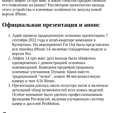
вышел айфон 14 про макс и какие события предшествовали
его появлению на рынке? Рассмотрим хронологию выхода
этого устройства и ключевые особенности запуска новой
версии iPhone.
Официальная презентация и анонс
Apple провела традиционную осеннюю презентацию 7
сентября 2022 года в штаб-квартире компании в
Купертино. На мероприятии Far Out была представлена
вся линейка iPhone 14, включая стандартные модели и
версии Pro.
Айфон 14 про макс дата выхода была объявлена
одновременно с демонстрацией основных
нововведений. Компания продемонстрировала
ключевые улучшения: Dynamic Island вместо
традиционной "челки", новую 48-мегапиксельную
камеру и чип A16 Bionic.
Презентация длилась около полутора часов и включала
детальный обзор возможностей всех новых моделей.
Особое внимание было уделено профессиональным
функциям Pro-версий, включая улучшенную систему
камер и дисплей ProMotion.