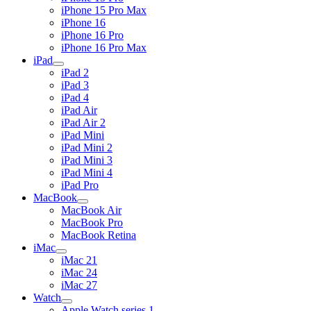
iPhone 15 Pro Max
iPhone 16
iPhone 16 Pro
iPhone 16 Pro Max
iPad
iPad 2
iPad 3
iPad 4
iPad Air
iPad Air 2
iPad Mini
iPad Mini 2
iPad Mini 3
iPad Mini 4
iPad Pro
MacBook
MacBook Air
MacBook Pro
MacBook Retina
iMac
iMac 21
iMac 24
iMac 27
Watch
Apple Watch series 1